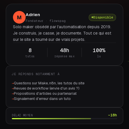
Adrien
M
Disponible
Fondateur · flowspag
Solo maker obsédé par l'automatisation depuis 2019.
Je construis, je casse, je documente. Tout ce qui est
sur le site a tourné sur de vrais projets.
8
48h
100%
tutos
réponse max
lu
JE RÉPONDS NOTAMMENT À
Questions sur Make, n8n, les tutos du site
→
Revues de workflow (envie d'un avis ?)
→
Propositions d'articles ou partenariat
→
Signalement d'erreur dans un tuto
→
~18h
DÉLAI MOYEN