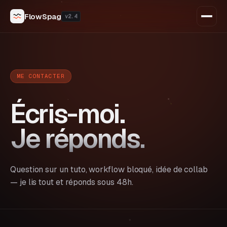
FlowSpag
v2.4
Accueil
Tutoriels
ME CONTACTER
Blog
Écris-moi.
Outils
Je réponds.
Templates
À propos
Question sur un tuto, workflow bloqué, idée de collab
— je lis tout et réponds sous 48h.
Contact
S'abonner →